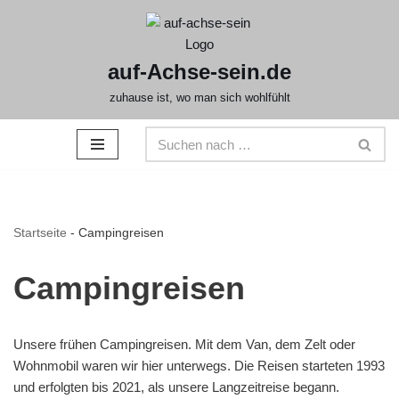
Zum
auf-Achse-sein.de
Inhalt
springen
zuhause ist, wo man sich wohlfühlt
Startseite
-
Campingreisen
Campingreisen
Unsere frühen Campingreisen. Mit dem Van, dem Zelt oder
Wohnmobil waren wir hier unterwegs. Die Reisen starteten 1993
und erfolgten bis 2021, als unsere Langzeitreise begann.