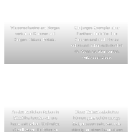
Warzenschweine am Morgen
Ein junges Exemplar einer
vertreiben Kummer und
Pantherschildkröte. Ihre
Sorgen. Hakuna Matata.
Flecken sind noch klar zu
sehen und heben sich deutlich
ab. Wenn sie älter werden,
verblassen diese.
An den herrlichen Farben in
Diese Gelbschnabeltokos
Südafrika konnten wir uns
können ganz schön nervige
kaum satt sehen. Und nahzu
Zeitgenossen sein, wenn sie
überall waren die Tokos zu
ständig um einen herumsitzen