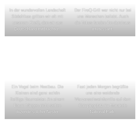
In der wundervollen Landschaft
Der FireQ-Grill war nicht nur bei
Südafrikas grillten wir oft mit
uns Menschen beliebt. Auch
unserem FireQ, den wir aus
die Tokos fanden ihn durchaus
Deutschland mitbrachten.
interessant.
Ein Vogel beim Nestbau. Die
Fast jeden Morgen begrüßte
Kleinen sind ganz schön
uns eine weidende
fleißige Baumeister. An einem
Warzenschweinfamilie auf dem
Baum hängen nicht selten
Campingplatz im Marakele
duzende solcher Nester.
National Park.