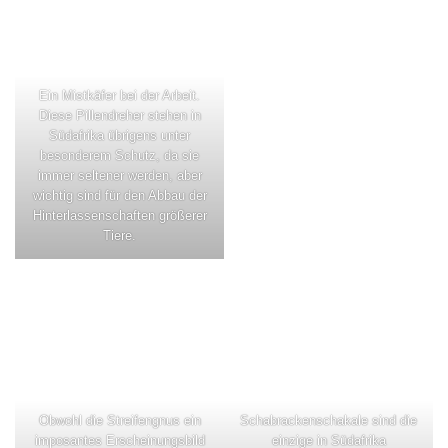
Ein Mistkäfer bei der Arbeit.
Diese Pillendreher stehen in
Südafrika übrigens unter
besonderem Schutz, da sie
immer seltener werden, aber
wichtig sind für den Abbau der
Hinterlassenschaften größerer
Tiere.
Obwohl die Streifengnus ein
Schabrackenschakale sind die
imposantes Erscheinungsbild
einzige in Südafrika