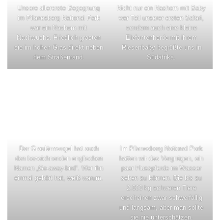
Unsere allererste Begegnung
Nicht nur ein Nashorn mit Baby
im Pilanesberg National Park
war Teil unserer ersten Safari,
war ein Nashorn mit
sondern auch eine kleine
Nachwuchs. Friedlich grasten
Elefantenherde mit ihrem
sie im hohen Gras direkt neben
Riesenbaby begrüßte uns in
dem Straßenrand.
Südafrika.
Der Graulärmvogel hat auch
Im Pilanesberg National Park
den bezeichnenden englischen
hatten wir das Vergnügen, ein
Namen „Go-away-bird“. Wer ihn
paar Flusspferde im Wasser
einmal gehört hat, weiß warum.
sehen zu können. Die bis zu
2.000 kg schweren Tiere
erscheinen zwar schwerfällig
und langsam, aber man sollte
sie nie unterschätzen.