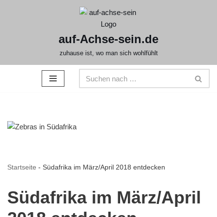
Zum
auf-Achse-sein.de
Inhalt
springen
zuhause ist, wo man sich wohlfühlt
Startseite
-
Südafrika im März/April 2018 entdecken
Südafrika im März/April