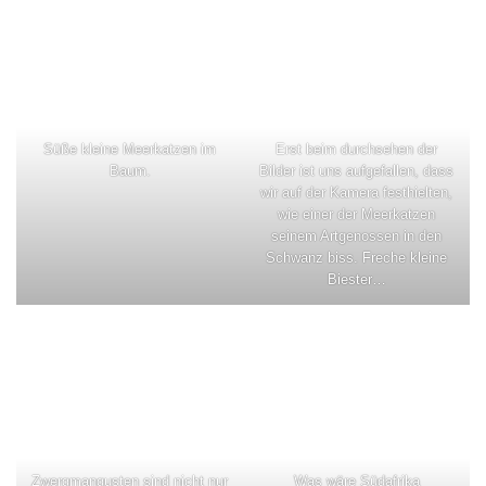
Süße kleine Meerkatzen im
Erst beim durchsehen der
Baum.
Bilder ist uns aufgefallen, dass
wir auf der Kamera festhielten,
wie einer der Meerkatzen
seinem Artgenossen in den
Schwanz biss. Freche kleine
Biester…
Zwergmangusten sind nicht nur
Was wäre Südafrika