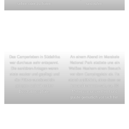
sehen oder zu hören.
und rufen.
Das Camperleben in Südafrika
An einem Abend im Marakele
war durchaus sehr entspannt.
National Park stattete uns ein
Die sanitären Anlagen waren
Weißes Nashorn einen Besuch
stets sauber und gepflegt und
vor dem Campingplatz ab. Es
die Plätze wunderschön
stand urplötzlich, ohne dass es
gelegen und mit echter
jemand kommen sah, ca. 30
Buschatmosphäre.
Meter von uns entfernt und
graste gemütlich vor sich hin.