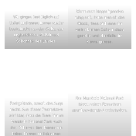
Wenn man länger irgendwo
Wir gingen fast täglich auf
ruhig saß, hatte man oft das
Safari und waren immer wieder
Glück, dass sich eine der
beeindruckt von der Weite, der
vielen kleinen Echsen dazu
unglaublichen Vielfalt und
gesellte und ebenfalls die
Schönheit des Landes.
Sonne genoss.
Der Marakele National Park
Parkgelände, soweit das Auge
bietet seinen Besuchern
reicht. Aus dieser Perspektive
atemberaubende Landschaften.
wird klar, dass die Tiere hier im
Marakele National Park auch
ihre Ruhe vor dem Menschen
haben können und das man