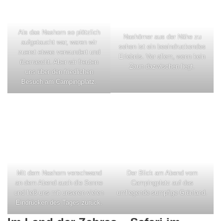
Als das Nashorn so plötzlich
Nashörner aus der Nähe zu
aufgetaucht war, waren wir
sehen ist ein beeindruckendes
zuerst etwas verwundert und
Erlebnis. Vor allem, wenn kein
überrascht. Aber wir freuten
Zaun dazwischen liegt.
uns über den friedlichen
Besuch am Campingplatz.
Mit dem Nashorn verschwand
Der Blick am Abend vom
an dem Abend auch die Sonne
Campingplatz auf das
und ließ uns mit unseren vielen
umliegende sumpfige Grünland.
Eindrücken des Tages zurück.