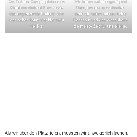
Ein Teil des Campingplatzes im
Wir hatten wahrlich genügend
Marakele Naitonal Park sowie
Platz, um uns auszubreiten,
das angrenzende Umland. Wie
denn wir hatten nahezu keine
man sehen kann, war hier nicht
Nachbarn und das Waschhaus
viel los.
die meiste Zeit für uns alleine.
Als wir über den Platz liefen, mussten wir unweigerlich lachen.