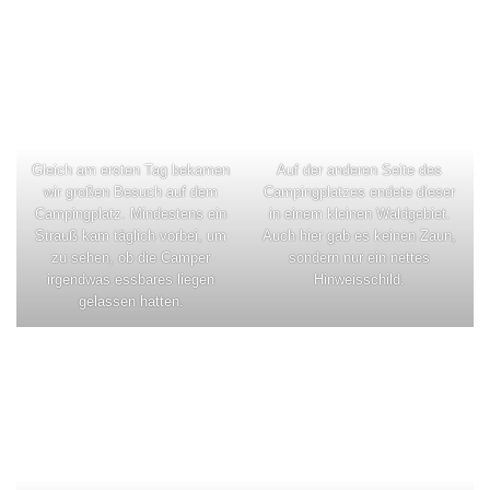
Gleich am ersten Tag bekamen
Auf der anderen Seite des
wir großen Besuch auf dem
Campingplatzes endete dieser
Campingplatz. Mindestens ein
in einem kleinen Waldgebiet.
Strauß kam täglich vorbei, um
Auch hier gab es keinen Zaun,
zu sehen, ob die Camper
sondern nur ein nettes
irgendwas essbares liegen
Hinweisschild.
gelassen hatten.