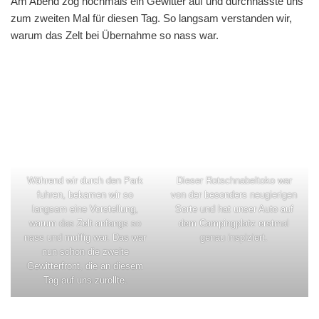
Am Abend zog nochmals ein Gewitter auf und durchnässte uns
zum zweiten Mal für diesen Tag. So langsam verstanden wir,
warum das Zelt bei Übernahme so nass war.
Während wir durch den Park
Dieser Rotschnabeltoko war
fuhren, bekamen wir so
von der besonders neugierigen
langsam eine Vorstellung,
Sorte und hat unser Auto auf
warum das Zelt anfangs so
dem Campingplatz erstmal
nass und muffig war. Das war
genau inspiziert.
nun schon die zweite
Gewitterfront, die an diesem
Tag auf uns zurollte.