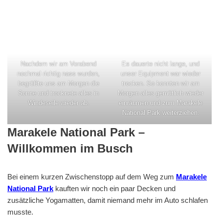
Nachdem wir am Vorabend
Es dauerte nicht lange, und
nochmal richtig nass wurden,
unser Equipment war wieder
begrüßte uns am Morgen die
trocken. So konnten wir am
Sonne und trocknete alles in
Morgen alles gemütlich wieder
Windeseile wieder ab.
einräumen und zum Marakele
National Park weiterziehen.
Marakele National Park –
Willkommen im Busch
Bei einem kurzen Zwischenstopp auf dem Weg zum
Marakele
National Park
kauften wir noch ein paar Decken und
zusätzliche Yogamatten, damit niemand mehr im Auto schlafen
musste.