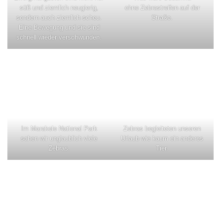
süß und ziemlich neugierig,
ohne Zebrastreifen auf der
sondern auch ziemlich scheu.
Straße.
Eine Bewegung und sie sind
schnell wieder verschwunden.
Im Marakele National Park
Zebras begleiteten unseren
sahen wir unglaublich viele
Urlaub wie kaum ein anderes
Zebras.
Tier.