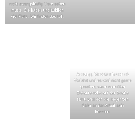
nicht zwangsläufig Tiere sehen
muss. Sie haben unglaublich
viel Platz. Wir finden das toll.
Achtung, Mistkäfer haben oft
Vorfahrt und es wird nicht gerne
gesehen, wenn man über
Elefantenmist auf der Straße
fährt, weil dort die begehrten
Käfer an der Arbeit sein
könnten.