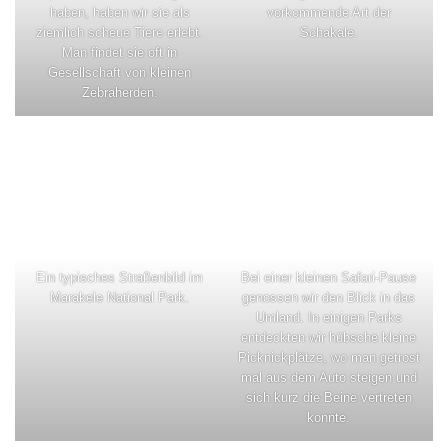
haben, haben wir sie als
vorkommende Art der
ziemlich scheue Tiere erlebt.
Schakale.
Man findet sie oft in
Gesellschaft von kleinen
Zebraherden.
Ein typisches Straßenbild im
Bei einer kleinen Safari-Pause
Marakele National Park.
genossen wir den Blick in das
Umland. In einigen Parks
entdeckten wir hübsche kleine
Picknickplätze, wo man getrost
mal aus dem Auto steigen und
sich kurz die Beine vertreten
konnte.