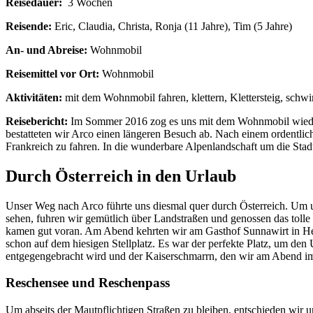
Reisedauer:
3 Wochen
Reisende:
Eric, Claudia, Christa, Ronja (11 Jahre), Tim (5 Jahre)
An- und Abreise:
Wohnmobil
Reisemittel vor Ort:
Wohnmobil
Aktivitäten:
mit dem Wohnmobil fahren, klettern, Klettersteig, sch
Reisebericht:
Im Sommer 2016 zog es uns mit dem Wohnmobil wieder e
bestatteten wir Arco einen längeren Besuch ab. Nach einem ordentlic
Frankreich zu fahren. In die wunderbare Alpenlandschaft um die Stadt
Durch Österreich in den Urlaub
Unser Weg nach Arco führte uns diesmal quer durch Österreich. Um u
sehen, fuhren wir gemütlich über Landstraßen und genossen das toll
kamen gut voran. Am Abend kehrten wir am Gasthof Sunnawirt in Heit
schon auf dem hiesigen Stellplatz. Es war der perfekte Platz, um den 
entgegengebracht wird und der Kaiserschmarrn, den wir am Abend im 
Reschensee und Reschenpass
Um abseits der Mautpflichtigen Straßen zu bleiben, entschieden wir