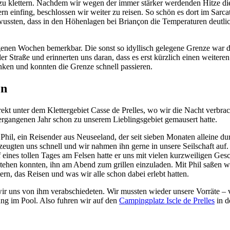
 zu klettern. Nachdem wir wegen der immer stärker werdenden Hitze d
n einfing, beschlossen wir weiter zu reisen. So schön es dort im Sarcat
r wussten, dass in den Höhenlagen bei Briançon die Temperaturen deutl
genen Wochen bemerkbar. Die sonst so idyllisch gelegene Grenze war d
er Straße und erinnerten uns daran, dass es erst kürzlich einen weitere
nken und konnten die Grenze schnell passieren.
en
irekt unter dem Klettergebiet Casse de Prelles, wo wir die Nacht verbr
vergangenen Jahr schon zu unserem Lieblingsgebiet gemausert hatte.
 Phil, ein Reisender aus Neuseeland, der seit sieben Monaten alleine d
zeugten uns schnell und wir nahmen ihn gerne in unsere Seilschaft auf.
uf eines tollen Tages am Felsen hatte er uns mit vielen kurzweiligen Ges
stehen konnten, ihn am Abend zum grillen einzuladen. Mit Phil saßen w
n, das Reisen und was wir alle schon dabei erlebt hatten.
ir uns von ihm verabschiedeten. Wir mussten wieder unsere Vorräte – 
ng im Pool. Also fuhren wir auf den
Campingplatz Iscle de Prelles
in d