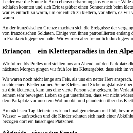
Leider war die Sonne in Arco ebenso erbarmungslos wie unser Wille
schlafen konnten und sich Eric tagsüber einen Sonnenstich beim kletter
war es einfach zu warm, um ordentlich zu klettern, vor allem, da wi
waren.
An der französischen Grenze machten sich die Ereignisse der vergan
von französischen Soldaten. Einige von ihnen patrouillierten entlang d
in Frankreich gegeben hatte. Wir wurden aber freundlich durch gewu
Briançon – ein Kletterparadies in den Alp
Wir fuhren bis Prelles und stellten uns am Abend auf den Parkplatz d
nächsten Morgen gingen wir früh los ins Klettergebiet, dass sich im 
Wir waren noch nicht lange am Fels, als uns ein netter Herr ansprach.
suchte einen Kletterpartner. Seine Kletter- und Sicherungskünste über
zu dritt kletterten, kam uns eine vierte Person sehr gelegen. Im Verla
seinem sehr bewegten Leben so gut unterhalten, dass wir nicht wider
dem Parkplatz vor unserem Wohnmobil und plauderten über das Kletter
Am nächsten Tag kletterten wir nochmal gemeinsam mit Phil, bevor w
Wasser – aufstocken und die Kinder sehnten sich nach einer Abkühlu
bezogen dort ein lauschiges Plätzchen.
Ailefroide – eine wahre Freude