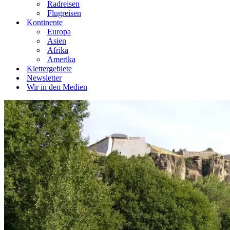
Radreisen
Flugreisen
Kontinente
Europa
Asien
Afrika
Amerika
Klettergebiete
Newsletter
Wir in den Medien