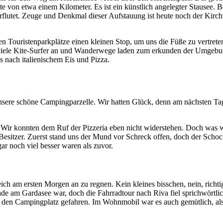
e von etwa einem Kilometer. Es ist ein künstlich angelegter Stausee. B
flutet. Zeuge und Denkmal dieser Aufstauung ist heute noch der Kirch
 Touristenparkplätze einen kleinen Stop, um uns die Füße zu vertrete
viele Kite-Surfer an und Wanderwege laden zum erkunden der Umgebu
s nach italienischem Eis und Pizza.
sere schöne Campingparzelle. Wir hatten Glück, denn am nächsten Tag
. Wir konnten dem Ruf der Pizzeria eben nicht widerstehen. Doch was w
Besitzer. Zuerst stand uns der Mund vor Schreck offen, doch der Schock
ogar noch viel besser waren als zuvor.
ch am ersten Morgen an zu regnen. Kein kleines bisschen, nein, richtig
rade am Gardasee war, doch die Fahrradtour nach Riva fiel sprichwörtlic
 den Campingplatz gefahren. Im Wohnmobil war es auch gemütlich, al