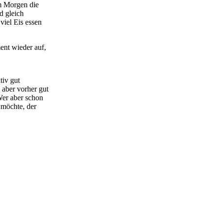
am Morgen die
d gleich
iel Eis essen
ent wieder auf,
tiv gut
 aber vorher gut
Wer aber schon
 möchte, der