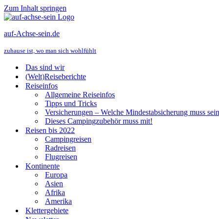
Zum Inhalt springen
auf-Achse-sein.de
zuhause ist, wo man sich wohlfühlt
Das sind wir
(Welt)Reiseberichte
Reiseinfos
Allgemeine Reiseinfos
Tipps und Tricks
Versicherungen – Welche Mindestabsicherung muss sei
Dieses Campingzubehör muss mit!
Reisen bis 2022
Campingreisen
Radreisen
Flugreisen
Kontinente
Europa
Asien
Afrika
Amerika
Klettergebiete