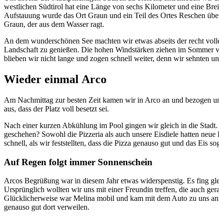
westlichen Südtirol hat eine Länge von sechs Kilometer und eine Breit
Aufstauung wurde das Ort Graun und ein Teil des Ortes Reschen über
Graun, der aus dem Wasser ragt.
An dem wunderschönen See machten wir etwas abseits der recht vollen
Landschaft zu genießen. Die hohen Windstärken ziehen im Sommer 
blieben wir nicht lange und zogen schnell weiter, denn wir sehnten un
Wieder einmal Arco
Am Nachmittag zur besten Zeit kamen wir in Arco an und bezogen un
aus, dass der Platz voll besetzt sei.
Nach einer kurzen Abkühlung im Pool gingen wir gleich in die Stadt
geschehen? Sowohl die Pizzeria als auch unsere Eisdiele hatten neue 
schnell, als wir feststellten, dass die Pizza genauso gut und das Eis s
Auf Regen folgt immer Sonnenschein
Arcos Begrüßung war in diesem Jahr etwas widerspenstig. Es fing glei
Ursprünglich wollten wir uns mit einer Freundin treffen, die auch ge
Glücklicherweise war Melina mobil und kam mit dem Auto zu uns an
genauso gut dort verweilen.