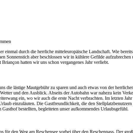
wimmen
inmal durch die herrliche mitteleuropäische Landschaft. Wie bereits d
hen Sonnenstich aber beschlossen wir in kühlere Gefilde aufzubrechen
 Briançon hatten wir uns schon vergangenes Jahr verliebt.
ns die lästige Mautgebühr zu sparen und auch etwas von der herrliche
e Wetter und den Ausblick. Abseits der Autobahn war nahezu kein Verk
erwang ein, wo wir auch die erste Nacht verbrachten. Im letzten Jahr
Urlaub einzuläuten. Die Gastfreundlichkeit, die den Stellplatzbenutzern
Gasthof bestellten, begleiteten unser aufkommendes Urlaubsgefühl.
 uns für den Weg am Reschensee vorbei über den Reschenpass. Der groß