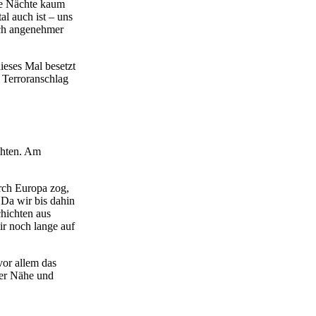
ie Nächte kaum
al auch ist – uns
ich angenehmer
ieses Mal besetzt
n Terroranschlag
achten. Am
urch Europa zog,
 Da wir bis dahin
chichten aus
ir noch lange auf
vor allem das
er Nähe und