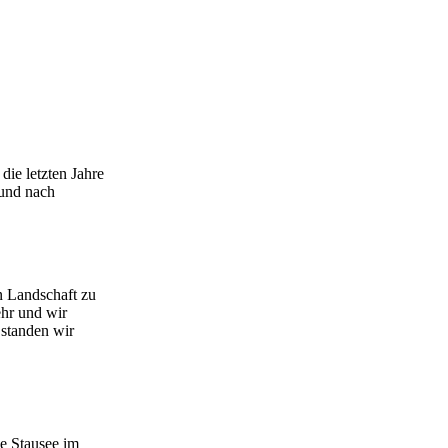
ie letzten Jahre
 und nach
n Landschaft zu
ehr und wir
 standen wir
e Stausee im