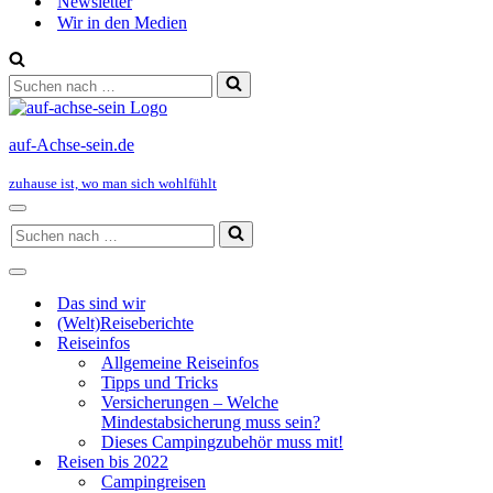
Newsletter
Wir in den Medien
Suchen
nach …
auf-Achse-sein.de
zuhause ist, wo man sich wohlfühlt
Navigationsmenü
Suchen
nach …
Navigationsmenü
Das sind wir
(Welt)Reiseberichte
Reiseinfos
Allgemeine Reiseinfos
Tipps und Tricks
Versicherungen – Welche
Mindestabsicherung muss sein?
Dieses Campingzubehör muss mit!
Reisen bis 2022
Campingreisen