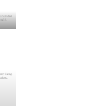
er all den
stuhl.
 der Camp
zchen.