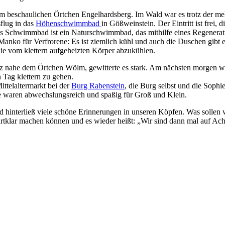
m beschaulichen Örtchen Engelhardsberg. Im Wald war es trotz der me
flug in das
Höhenschwimmbad
in Gößweinstein. Der Eintritt ist frei, d
s Schwimmbad ist ein Naturschwimmbad, das mithilfe eines Regenera
 Manko für Verfrorene: Es ist ziemlich kühl und auch die Duschen gibt e
die vom klettern aufgeheizten Körper abzukühlen.
tz nahe dem Örtchen Wölm, gewitterte es stark. Am nächsten morgen wa
 Tag klettern zu gehen.
ttelaltermarkt bei der
Burg Rabenstein
, die Burg selbst und die Sophi
e waren abwechslungsreich und spaßig für Groß und Klein.
hinterließ viele schöne Erinnerungen in unseren Köpfen. Was sollen 
rtklar machen können und es wieder heißt: „Wir sind dann mal auf Ach