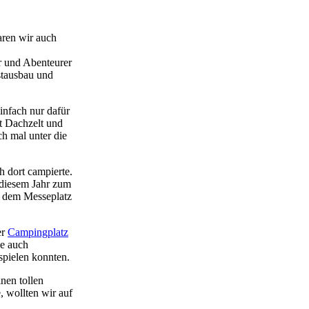
aren wir auch
r und Abenteurer
stausbau und
infach nur dafür
it Dachzelt und
h mal unter die
 dort campierte.
 diesem Jahr zum
f dem Messeplatz
er
Campingplatz
de auch
spielen konnten.
nen tollen
 wollten wir auf