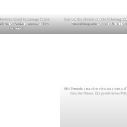
chiedene Allrad-Fahrzeuge in den
Das war das absolut coolste Fahrzeug unt
edlichsten Größen kann man hier
Ausstellungsstücken. Ein Kettenroll
bestaunen.
Mit Freunden standen wir zusammen auf
Area der Messe. Ein gemütliches Plät