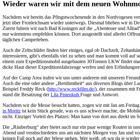
Wieder waren wir mit dem neuen Wohnmob
Nachdem wir bereits das Pfingstwochenende in den Nordvogesen verbr
jetzt über Fronleichnam wieder unterwegs. Diesmal blieben wir in De
Zuerst fuhren wir nach Bad Kissingen auf die „Abenteuer und Allrad
nur wärmstens empfehlen können. Dort ausgestellt sind allerlei Offr
täglichen Camperleben.
Auch die Zeltschläfer finden hier einiges, egal ob Dachzelt, Zeltanhä
interessieren, gibt’s ebenfalls viel zu sehen und man kommt voll au
einem zum Expeditionsmobil ausgebauten 30Tonnen LKW findet man hier
dicke Haut dieser Expeditionsfahrzeuge werfen und den Erfindungsr
Auf der Camp Area trafen wir uns unter anderem mit unserem Freun
Auch die eine oder andere „Berühmtheit“ aus diversen Blogs über Lan
Beispiel Freddy Reck (
http://www.reckfilm.de/
), der zusammen mit 
stand die Besatzung der
Lila Pistenkuh
Frage und Antwort.
Nachdem wir die Messe besucht hatten, zogen wir mit Jan am Freitag 
in Moritz
ist kein Stück gerade, was es uns schwer machte, die Mobi
nicht. Einziger Vorteil des Platzes: Man kann von dort aus direkt im
Die „Räuberburg“ aber bietet auch nur ein paar wenige Routen in uns
Abend und verabschiedeten uns am nächsten Morgen von Jan und vom
keinen Fall noch auf der Wiese stehen. Wer weiß, ob wir da je wie