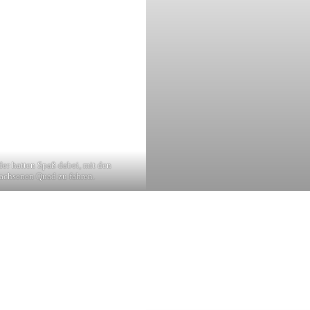
er hatten Spaß dabei, mit den
achsenen Quad zu fahren.