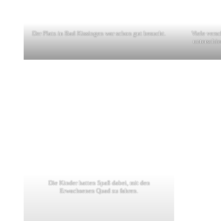
Der Platz in Bad Kissingen war schon gut besucht.
Viele vers
unterschi
Die Kinder hatten Spaß dabei, mit den
Erwachsenen Quad zu fahren.