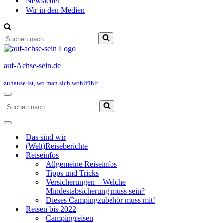
Newsletter
Wir in den Medien
Suchen
nach …
auf-Achse-sein.de
zuhause ist, wo man sich wohlfühlt
Navigationsmenü
Suchen
nach …
Navigationsmenü
Das sind wir
(Welt)Reiseberichte
Reiseinfos
Allgemeine Reiseinfos
Tipps und Tricks
Versicherungen – Welche
Mindestabsicherung muss sein?
Dieses Campingzubehör muss mit!
Reisen bis 2022
Campingreisen