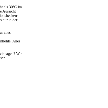
hr als 30°C im
ie Aussicht
tionsbeckens
s nur in der
r alles
enhöhle. Alles
wir sagen? Wir
se“.