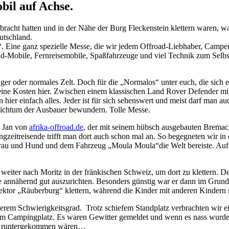
il auf Achse.
acht hatten und in der Nähe der Burg Fleckenstein klettern waren, w
utschland.
“. Eine ganz spezielle Messe, die wir jedem Offroad-Liebhaber, Campe
oad-Mobile, Fernreisemobile, Spaßfahrzeuge und viel Technik zum Selb
nger oder normales Zelt. Doch für die „Normalos“ unter euch, die sich e
f seine Kosten hier. Zwischen einem klassischen Land Rover Defender m
 einfach alles. Jeder ist für sich sehenswert und meist darf man auc
eichtum der Ausbauer bewundern. Tolle Messe.
d Jan von
afrika-offroad.de
, der mit seinem hübsch ausgebauten Bremach
gzeitreisende trifft man dort auch schon mal an. So begegneten wir in
Frau und Hund und dem Fahrzeug „Moula Moula“die Welt bereiste. Au
weiter nach Moritz in der fränkischen Schweiz, um dort zu klettern. D
le annähernd gut auszurichten. Besonders günstig war er dann im Grun
 Sektor „Räuberburg“ klettern, während die Kinder mit anderen Kindern 
erem Schwierigkeitsgrad. Trotz schiefem Standplatz verbrachten wir ei
 Campingplatz. Es waren Gewitter gemeldet und wenn es nass wurde,
der runtergekommen wären…