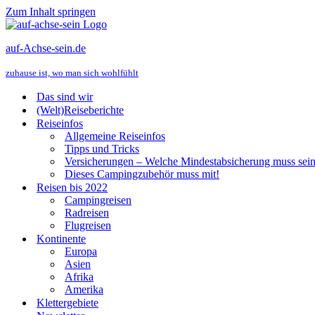
Zum Inhalt springen
auf-Achse-sein.de
zuhause ist, wo man sich wohlfühlt
Das sind wir
(Welt)Reiseberichte
Reiseinfos
Allgemeine Reiseinfos
Tipps und Tricks
Versicherungen – Welche Mindestabsicherung muss sei
Dieses Campingzubehör muss mit!
Reisen bis 2022
Campingreisen
Radreisen
Flugreisen
Kontinente
Europa
Asien
Afrika
Amerika
Klettergebiete