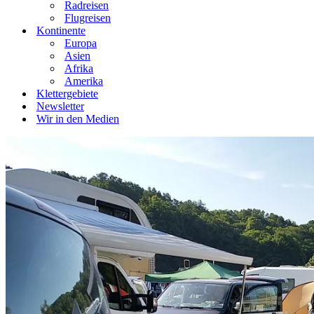
Radreisen
Flugreisen
Kontinente
Europa
Asien
Afrika
Amerika
Klettergebiete
Newsletter
Wir in den Medien