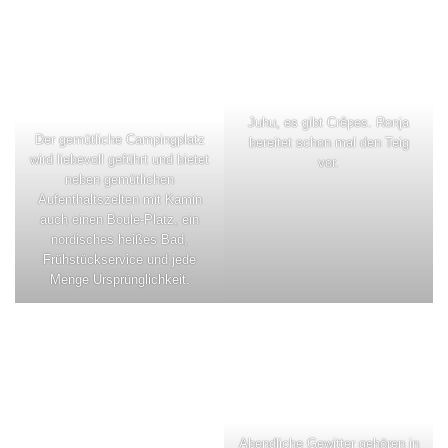
Juhu, es gibt Crêpes. Ronja
Der gemütliche Campingplatz
bereitet schon mal den Teig
wird liebevoll geführt und bietet
vor.
neben gemütlichen
Aufenthaltszelten mit Kamin
auch einen Boule-Platz, ein
nordisches heißes Bad,
Frühstückservice und jede
Menge Ursprünglichkeit.
Abendliche Gewitter gehören in