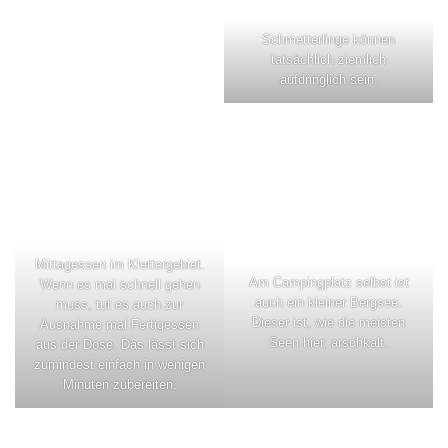
Schmetterlinge können
tatsächlich ziemlich
aufdringlich sein.
Mittagessen im Klettergebiet.
Am Campingplatz selbst ist
Wenn es mal schnell gehen
auch ein kleiner Bergsee.
muss, tut es auch zur
Dieser ist, wie die meisten
Ausnahme mal Fertigessen
Seen hier, arschkalt.
aus der Dose. Das lässt sich
zumindest einfach in wenigen
Minuten zubereiten.