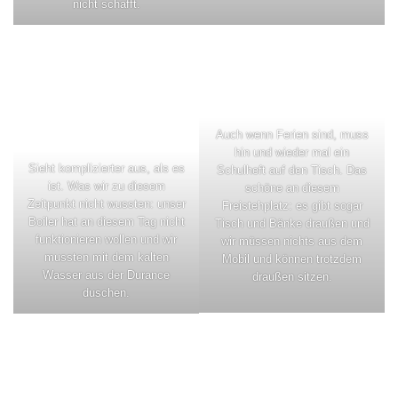
nicht schafft.
Auch wenn Ferien sind, muss
hin und wieder mal ein
Sieht komplizierter aus, als es
Schulheft auf den Tisch. Das
ist. Was wir zu diesem
schöne an diesem
Zeitpunkt nicht wussten: unser
Freistehplatz: es gibt sogar
Boiler hat an diesem Tag nicht
Tisch und Bänke draußen und
funktionieren wollen und wir
wir müssen nichts aus dem
mussten mit dem kalten
Mobil und können trotzdem
Wasser aus der Durance
draußen sitzen.
duschen.