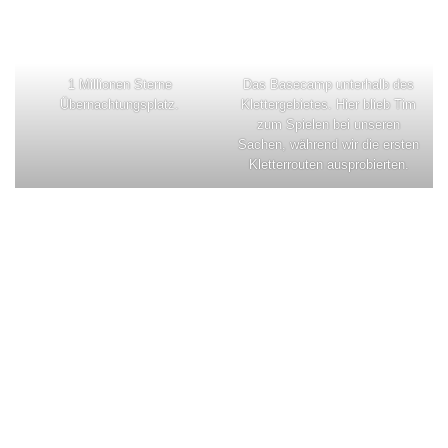
1 Millionen Sterne
Das Basecamp unterhalb des
Übernachtungsplatz.
Klettergebietes. Hier blieb Tim
zum Spielen bei unseren
Sachen, während wir die ersten
Kletterrouten ausprobierten.