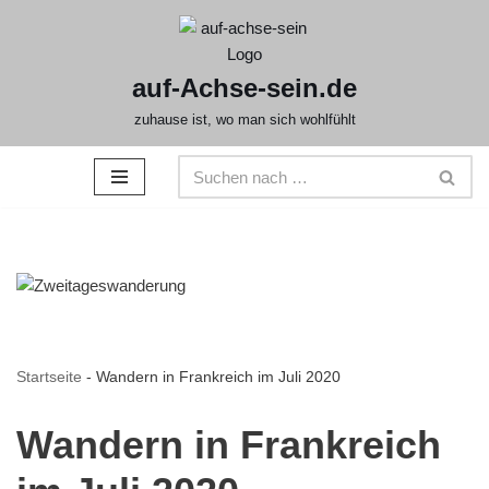
Zum
auf-Achse-sein.de
Inhalt
springen
zuhause ist, wo man sich wohlfühlt
Startseite
-
Wandern in Frankreich im Juli 2020
Wandern in Frankreich