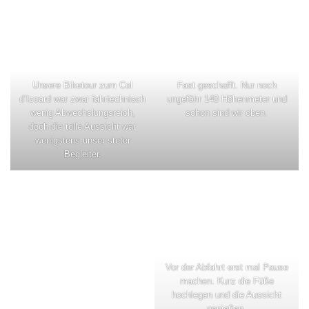
Unsere Biketour zum Col
Fast geschafft. Nur noch
d’Izoard war zwar fahrtechnisch
ungefähr 140 Höhenmeter und
wenig Abwechslungsreich,
schon sind wir oben.
doch die tolle Aussicht war
wenigstens unser steter
Begleiter.
Vor der Abfahrt erst mal Pause
machen. Kurz die Füße
hochlegen und die Aussicht
genießen.