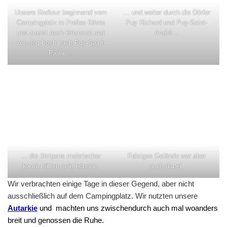
Unsere Radtour beginnend vom
… und weiter durch die Dörfer
Campingplatz in Prelles führte
Puy Richard und Puy-Saint-
uns zuerst nach Briancon und
André…
von dort hoch nach Puy-Saint-
Pierre…
… die übrigens malerischer
Felsiges Gelände war aber
kaum hätten sein können.
auch dabei.
Wir verbrachten einige Tage in dieser Gegend, aber nicht
ausschließlich auf dem Campingplatz. Wir nutzten unsere
Autarkie
und machten uns zwischendurch auch mal woanders
breit und genossen die Ruhe.