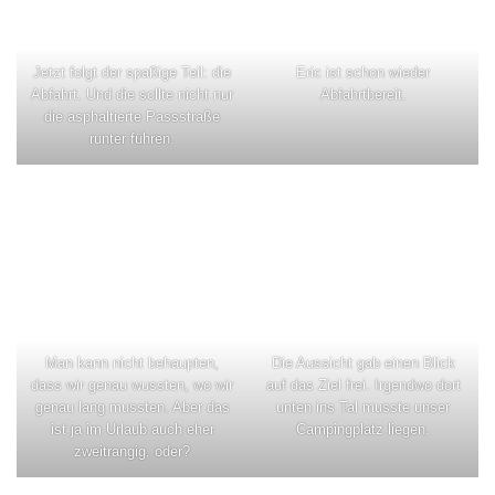
Jetzt folgt der spaßige Teil: die
Eric ist schon wieder
Abfahrt. Und die sollte nicht nur
Abfahrtbereit.
die asphaltierte Passstraße
runter führen.
Man kann nicht behaupten,
Die Aussicht gab einen Blick
dass wir genau wussten, wo wir
auf das Ziel frei. Irgendwo dort
genau lang mussten. Aber das
unten ins Tal musste unser
ist ja im Urlaub auch eher
Campingplatz liegen.
zweitrangig, oder?