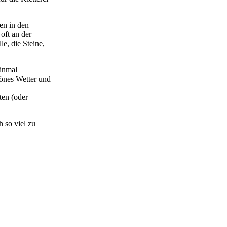
en in den
oft an der
e, die Steine,
einmal
hönes Wetter und
ten (oder
 so viel zu