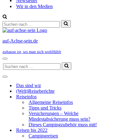
Newsletter
Wir in den Medien
Suchen
nach …
auf-Achse-sein.de
zuhause ist, wo man sich wohlfühlt
Navigationsmenü
Suchen
nach …
Navigationsmenü
Das sind wir
(Welt)Reiseberichte
Reiseinfos
Allgemeine Reiseinfos
Tipps und Tricks
Versicherungen – Welche
Mindestabsicherung muss sein?
Dieses Campingzubehör muss mit!
Reisen bis 2022
Campingreisen