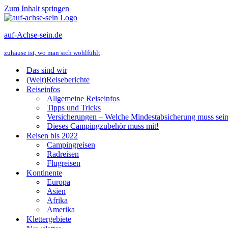
Zum Inhalt springen
auf-Achse-sein.de
zuhause ist, wo man sich wohlfühlt
Das sind wir
(Welt)Reiseberichte
Reiseinfos
Allgemeine Reiseinfos
Tipps und Tricks
Versicherungen – Welche Mindestabsicherung muss sei
Dieses Campingzubehör muss mit!
Reisen bis 2022
Campingreisen
Radreisen
Flugreisen
Kontinente
Europa
Asien
Afrika
Amerika
Klettergebiete