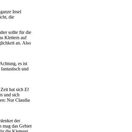
 ganze Insel
cht, die
ter sollte für die
as Klettern auf
lichkeit an. Also
Achtung, es ist
 fantastisch und
 Zeit hat sich
El
n und sich
ten: Nur Claudia
mlenker der
en mag das Gebiet
r die Kletterei