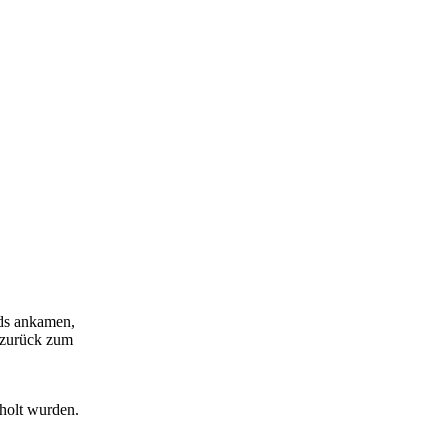
nds ankamen,
ß zurück zum
eholt wurden.