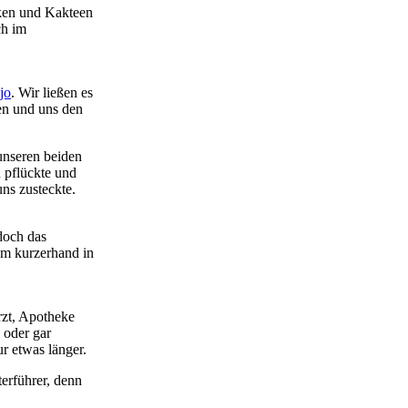
cken und Kakteen
ch im
jo
. Wir ließen es
en und uns den
unseren beiden
 pflückte und
ns zusteckte.
doch das
hm kurzerhand in
rzt, Apotheke
 oder gar
r etwas länger.
erführer, denn