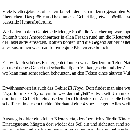
Viele Klettergebiete auf Teneriffa befinden sich in den sogenannten
B
überziehen. Das größte und bekannteste Gebiet liegt etwas nördlich von
passende Herausforderung.
Wir hatten in dem Gebiet jede Menge Spaß, die Absicherung war supe
Zukunft unser Ansprechpartner in allen Fragen rund um die Klettergebi
der Insel aktiv einsetzen, Routen bohren und die Gegend sauber halten
alles zusammen was man für eine gute Kletterreise braucht.
Ein wirklich schönes Klettergebiet fanden wir außerdem im Teide Natio
ein recht neues Gebiet mit scharfkantigem Vulkangestein und der Zustie
wo kann man sonst schon behaupten, an den Felsen eines aktiven Vulk
Erwähnenswert ist auch das Gebiet
El Hoyo.
Dort findet man eine wun
Hoyo
für uns als Synonym für „verdammt glatt“ entwickelt. Um in d
dort in das Gebiet hinein abseilen. Der Umlenker der Abseilstelle be
schaffte es in diesem Gebiet überhaupt eine 4 vorzusteigen. Alles wei
Ausweg bot hier ein kleiner Klettersteig, der aber nichts für die Kin
Einstiegsroute, hängten dort wieder das Seil ein und sicherten (und
sicher liegen und auch von uns wird es sicher irgendwann mal wieder 