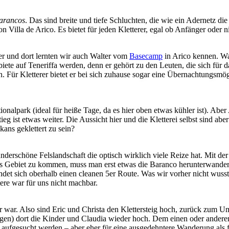
arancos
. Das sind breite und tiefe Schluchten, die wie ein Adernetz die
 Villa de Arico. Es bietet für jeden Kletterer, egal ob Anfänger oder ni
r und dort lernten wir auch Walter vom
Basecamp
in Arico kennen. Wal
ete auf Teneriffa werden, denn er gehört zu den Leuten, die sich für d
. Für Kletterer bietet er bei sich zuhause sogar eine Übernachtungsmög
nalpark (ideal für heiße Tage, da es hier oben etwas kühler ist). Aber 
g ist etwas weiter. Die Aussicht hier und die Kletterei selbst sind aber
ans geklettert zu sein?
derschöne Felslandschaft die optisch wirklich viele Reize hat. Mit der
as Gebiet zu kommen, muss man erst etwas die Baranco herunterwander
findet sich oberhalb einen cleanen 5er Route. Was wir vorher nicht wuss
tere war für uns nicht machbar.
der war. Also sind Eric und Christa den Klettersteig hoch, zurück zum U
 zogen) dort die Kinder und Claudia wieder hoch. Dem einen oder ander
aufgesucht werden – aber eher für eine ausgedehntere Wanderung als fü