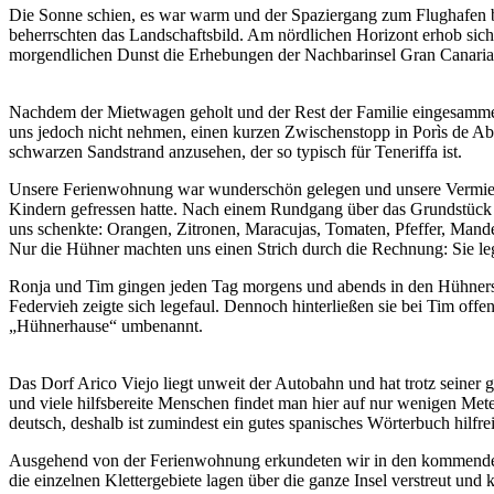
Die Sonne schien, es war warm und der Spaziergang zum Flughafen b
beherrschten das Landschaftsbild. Am nördlichen Horizont erhob sic
morgendlichen Dunst die Erhebungen der Nachbarinsel Gran Canaria
Nachdem der Mietwagen geholt und der Rest der Familie eingesammel
uns jedoch nicht nehmen, einen kurzen Zwischenstopp in Porìs de 
schwarzen Sandstrand anzusehen, der so typisch für Teneriffa ist.
Unsere Ferienwohnung war wunderschön gelegen und unsere Vermieteri
Kindern gefressen hatte. Nach einem Rundgang über das Grundstück h
uns schenkte: Orangen, Zitronen, Maracujas, Tomaten, Pfeffer, Mandel
Nur die Hühner machten uns einen Strich durch die Rechnung: Sie legte
Ronja und Tim gingen jeden Tag morgens und abends in den Hühnerst
Federvieh zeigte sich legefaul. Dennoch hinterließen sie bei Tim of
„Hühnerhause“ umbenannt.
Das Dorf Arico Viejo liegt unweit der Autobahn und hat trotz seiner 
und viele hilfsbereite Menschen findet man hier auf nur wenigen Met
deutsch, deshalb ist zumindest ein gutes spanisches Wörterbuch hilfr
Ausgehend von der Ferienwohnung erkundeten wir in den kommenden 
die einzelnen Klettergebiete lagen über die ganze Insel verstreut und k