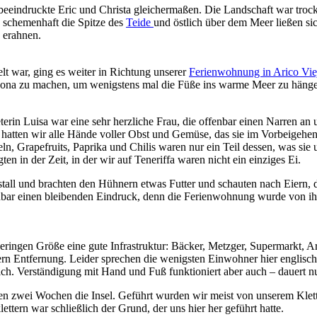
eeindruckte Eric und Christa gleichermaßen. Die Landschaft war tro
h schemenhaft die Spitze des
Teide
und östlich über dem Meer ließen si
 erahnen.
t war, ging es weiter in Richtung unserer
Ferienwohnung in Arico Vie
Abona zu machen, um wenigstens mal die Füße ins warme Meer zu häng
n Luisa war eine sehr herzliche Frau, die offenbar einen Narren an 
atten wir alle Hände voller Obst und Gemüse, das sie im Vorbeigehen
n, Grapefruits, Paprika und Chilis waren nur ein Teil dessen, was sie u
n in der Zeit, in der wir auf Teneriffa waren nicht ein einziges Ei.
all und brachten den Hühnern etwas Futter und schauten nach Eiern, 
fenbar einen bleibenden Eindruck, denn die Ferienwohnung wurde von i
geringen Größe eine gute Infrastruktur: Bäcker, Metzger, Supermarkt, A
ern Entfernung. Leider sprechen die wenigsten Einwohner hier englisch
eich. Verständigung mit Hand und Fuß funktioniert aber auch – dauert nu
zwei Wochen die Insel. Geführt wurden wir meist von unserem Klett
lettern war schließlich der Grund, der uns hier her geführt hatte.