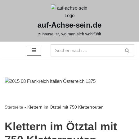
Zum
auf-Achse-sein.de
Inhalt
springen
zuhause ist, wo man sich wohlfühlt
Startseite
-
Klettern im Ötztal mit 750 Kletterrouten
Klettern im Ötztal mit