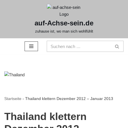
Zum
auf-Achse-sein.de
Inhalt
springen
zuhause ist, wo man sich wohlfühlt
Startseite
-
Thailand klettern Dezember 2012 – Januar 2013
Thailand klettern