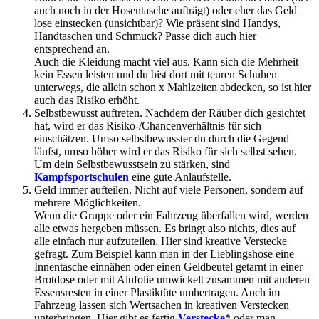
auch noch in der Hosentasche aufträgt) oder eher das Geld
lose einstecken (unsichtbar)? Wie präsent sind Handys,
Handtaschen und Schmuck? Passe dich auch hier
entsprechend an.
Auch die Kleidung macht viel aus. Kann sich die Mehrheit
kein Essen leisten und du bist dort mit teuren Schuhen
unterwegs, die allein schon x Mahlzeiten abdecken, so ist hier
auch das Risiko erhöht.
Selbstbewusst auftreten. Nachdem der Räuber dich gesichtet
hat, wird er das Risiko-/Chancenverhältnis für sich
einschätzen. Umso selbstbewusster du durch die Gegend
läufst, umso höher wird er das Risiko für sich selbst sehen.
Um dein Selbstbewusstsein zu stärken, sind
Kampfsportschulen
eine gute Anlaufstelle.
Geld immer aufteilen. Nicht auf viele Personen, sondern auf
mehrere Möglichkeiten.
Wenn die Gruppe oder ein Fahrzeug überfallen wird, werden
alle etwas hergeben müssen. Es bringt also nichts, dies auf
alle einfach nur aufzuteilen. Hier sind kreative Verstecke
gefragt. Zum Beispiel kann man in der Lieblingshose eine
Innentasche einnähen oder einen Geldbeutel getarnt in einer
Brotdose oder mit Alufolie umwickelt zusammen mit anderen
Essensresten in einer Plastiktüte umhertragen. Auch im
Fahrzeug lassen sich Wertsachen in kreativen Verstecken
unterbringen. Hier gibt es fertig
Verstecke
* oder man