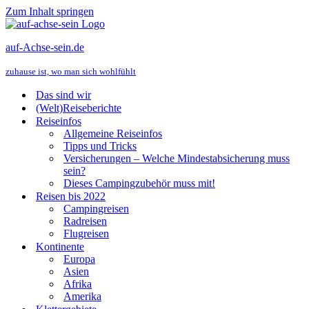
Zum Inhalt springen
auf-Achse-sein.de
zuhause ist, wo man sich wohlfühlt
Das sind wir
(Welt)Reiseberichte
Reiseinfos
Allgemeine Reiseinfos
Tipps und Tricks
Versicherungen – Welche Mindestabsicherung muss
sein?
Dieses Campingzubehör muss mit!
Reisen bis 2022
Campingreisen
Radreisen
Flugreisen
Kontinente
Europa
Asien
Afrika
Amerika