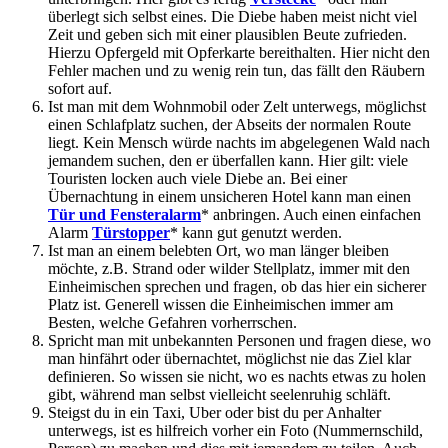
überlegt sich selbst eines. Die Diebe haben meist nicht viel
Zeit und geben sich mit einer plausiblen Beute zufrieden.
Hierzu Opfergeld mit Opferkarte bereithalten. Hier nicht den
Fehler machen und zu wenig rein tun, das fällt den Räubern
sofort auf.
Ist man mit dem Wohnmobil oder Zelt unterwegs, möglichst
einen Schlafplatz suchen, der Abseits der normalen Route
liegt. Kein Mensch würde nachts im abgelegenen Wald nach
jemandem suchen, den er überfallen kann. Hier gilt: viele
Touristen locken auch viele Diebe an. Bei einer
Übernachtung in einem unsicheren Hotel kann man einen
Tür und Fensteralarm
* anbringen. Auch einen einfachen
Alarm
Türstopper
* kann gut genutzt werden.
Ist man an einem belebten Ort, wo man länger bleiben
möchte, z.B. Strand oder wilder Stellplatz, immer mit den
Einheimischen sprechen und fragen, ob das hier ein sicherer
Platz ist. Generell wissen die Einheimischen immer am
Besten, welche Gefahren vorherrschen.
Spricht man mit unbekannten Personen und fragen diese, wo
man hinfährt oder übernachtet, möglichst nie das Ziel klar
definieren. So wissen sie nicht, wo es nachts etwas zu holen
gibt, während man selbst vielleicht seelenruhig schläft.
Steigst du in ein Taxi, Uber oder bist du per Anhalter
unterwegs, ist es hilfreich vorher ein Foto (Nummernschild,