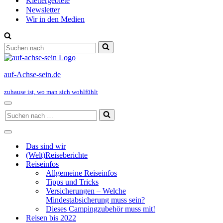
Klettergebiete
Newsletter
Wir in den Medien
Suchen
nach …
auf-Achse-sein.de
zuhause ist, wo man sich wohlfühlt
Navigationsmenü
Suchen
nach …
Navigationsmenü
Das sind wir
(Welt)Reiseberichte
Reiseinfos
Allgemeine Reiseinfos
Tipps und Tricks
Versicherungen – Welche
Mindestabsicherung muss sein?
Dieses Campingzubehör muss mit!
Reisen bis 2022