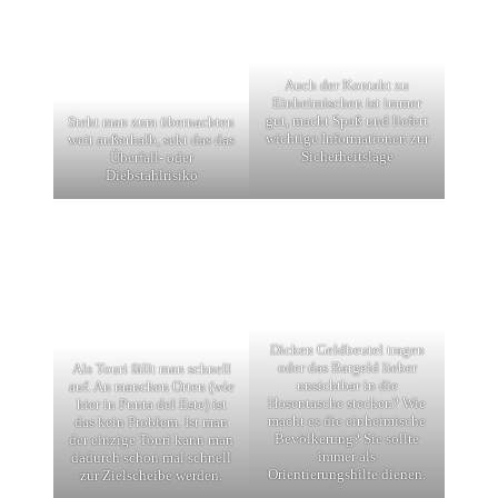
Auch der Kontakt zu
Einheimischen ist immer
gut, macht Spaß und liefert
Steht man zum übernachten
wichtige Informationen zur
weit außerhalb, sekt das das
Sicherheitslage
Überfall- oder
Diebstahlrisiko
Dicken Geldbeutel tragen
oder das Bargeld lieber
Als Touri fällt man schnell
unsichtbar in die
auf. An manchen Orten (wie
Hosentasche stecken? Wie
hier in Punta del Este) ist
macht es die einheimische
das kein Problem. Ist man
Bevölkerung? Sie sollte
der einzige Touri kann man
immer als
dadurch schon mal schnell
Orientierungshilfe dienen.
zur Zielscheibe werden.