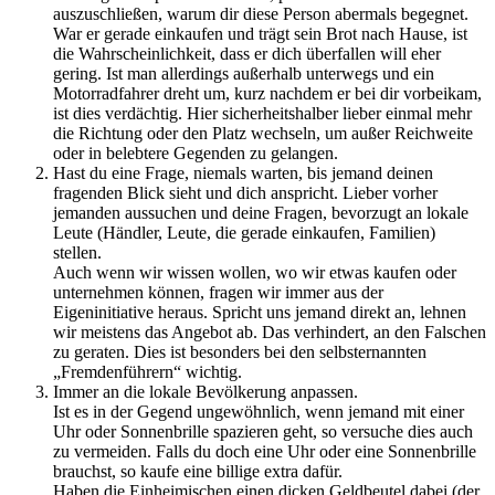
auszuschließen, warum dir diese Person abermals begegnet.
War er gerade einkaufen und trägt sein Brot nach Hause, ist
die Wahrscheinlichkeit, dass er dich überfallen will eher
gering. Ist man allerdings außerhalb unterwegs und ein
Motorradfahrer dreht um, kurz nachdem er bei dir vorbeikam,
ist dies verdächtig. Hier sicherheitshalber lieber einmal mehr
die Richtung oder den Platz wechseln, um außer Reichweite
oder in belebtere Gegenden zu gelangen.
Hast du eine Frage, niemals warten, bis jemand deinen
fragenden Blick sieht und dich anspricht. Lieber vorher
jemanden aussuchen und deine Fragen, bevorzugt an lokale
Leute (Händler, Leute, die gerade einkaufen, Familien)
stellen.
Auch wenn wir wissen wollen, wo wir etwas kaufen oder
unternehmen können, fragen wir immer aus der
Eigeninitiative heraus. Spricht uns jemand direkt an, lehnen
wir meistens das Angebot ab. Das verhindert, an den Falschen
zu geraten. Dies ist besonders bei den selbsternannten
„Fremdenführern“ wichtig.
Immer an die lokale Bevölkerung anpassen.
Ist es in der Gegend ungewöhnlich, wenn jemand mit einer
Uhr oder Sonnenbrille spazieren geht, so versuche dies auch
zu vermeiden. Falls du doch eine Uhr oder eine Sonnenbrille
brauchst, so kaufe eine billige extra dafür.
Haben die Einheimischen einen dicken Geldbeutel dabei (der