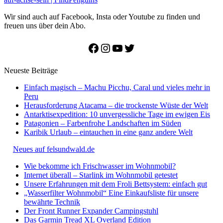
Wir sind auch auf Facebook, Insta oder Youtube zu finden und
freuen uns über dein Abo.
Facebook
Instagram
YouTube
Twitter
Neueste Beiträge
Einfach magisch – Machu Picchu, Caral und vieles mehr in
Peru
Herausforderung Atacama – die trockenste Wüste der Welt
Antarktisexpedition: 10 unvergessliche Tage im ewigen Eis
Patagonien – Farbenfrohe Landschaften im Süden
Karibik Urlaub – eintauchen in eine ganz andere Welt
Neues auf felsundwald.de
Wie bekomme ich Frischwasser im Wohnmobil?
Internet überall – Starlink im Wohnmobil getestet
Unsere Erfahrungen mit dem Froli Bettsystem: einfach gut
„Wasserfilter Wohnmobil“ Eine Einkaufsliste für unsere
bewährte Technik
Der Front Runner Expander Campingstuhl
Das Garmin Tread XL Overland Edition